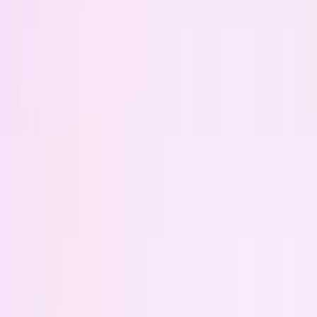
Aujourd’hui, le Social Ads ne se résume plus à pousser un asset
créatif vers une audience. Les marques doivent s’adapter à un
écosystème complexe, où
le mauvais ciblage, le mauvais