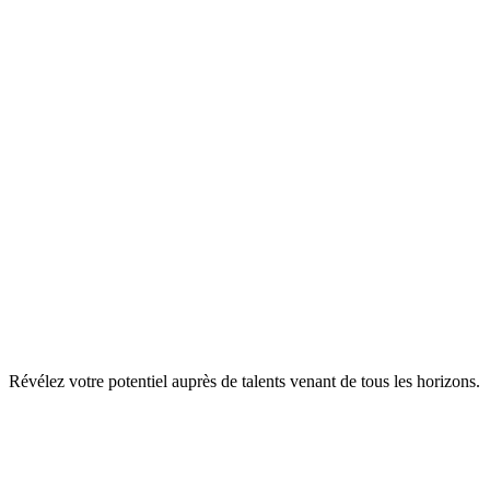
Collaborez à leurs côtés !
Révélez votre potentiel auprès de talents venant de tous les horizons.
Anne Roullier
Head of Strategy
Chez Origine depuis 2020