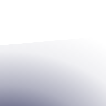
Thibaut Amaury
Head of Performance
Chez Origine depuis 2014
Eric Demaret
Head of SEO & GEO
Chez Origine depuis 2013