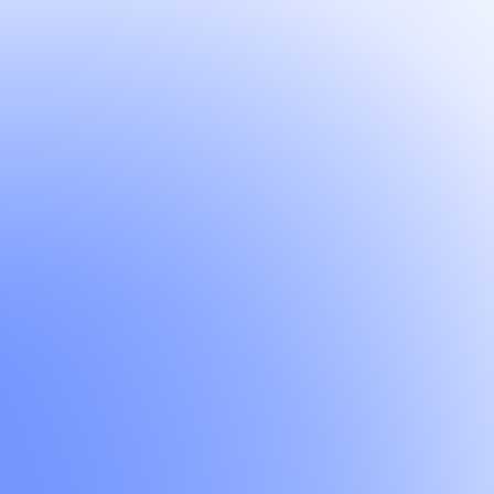
Un développement sans équivalent
Technologies propriétaires, expertises pointues, projets d'envergure.
Ici, tout est fait pour vous permettre de développer des compétences
rares, que seule une poignée d’agences peuvent vous enseigner.
150
+
clients actifs
70
collaborateurs
Un collectif qui vous élève
70 talents aux profils variés, un ADN commun. Chez Origine, on ne
grandit pas seul, on repousse les limites ensemble.
51
%
parité femmes
Une culture de l’initiative