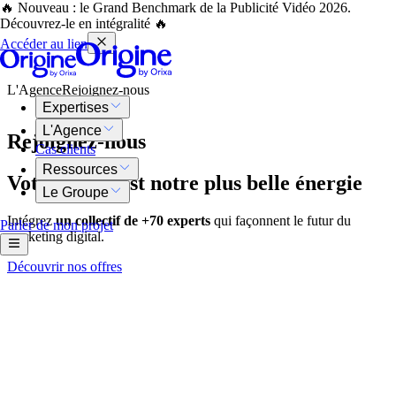
🔥 Nouveau : le Grand Benchmark de la Publicité Vidéo 2026.
Découvrez-le en intégralité 🔥
Accéder au lien
L'Agence
Rejoignez-nous
Expertises
L'Agence
Rejoignez-nous
Cas clients
Ressources
Votre talent est
notre plus belle énergie
Le Groupe
Intégrez
un collectif de +70 experts
qui façonnent
le futur du
Parler de mon projet
marketing digital.
Découvrir nos offres
Pourquoi nous rejoindre ?
Accélérez
votre carrière