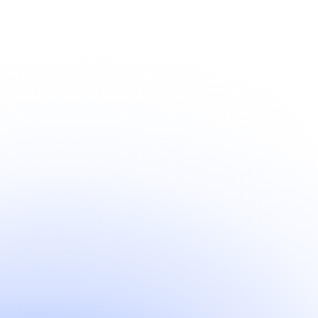
70
collaborateurs
Un collectif qui vous élève
70 talents aux profils variés, un ADN commun. Chez Origine, on ne
grandit pas seul, on repousse les limites ensemble.
51
%
parité femmes
Une culture de l’initiative
Proactivité, audace, esprit positif. Chez Origine, on encourage ceux
qui proposent, on accompagne ceux qui testent, on fait grandir ceux
qui osent.
49
%
parité hommes