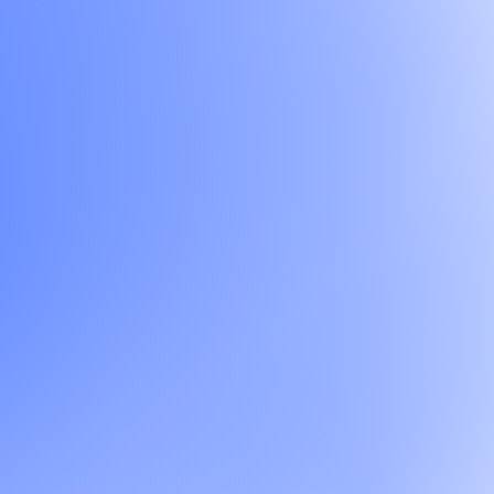
Proactivité, audace, esprit positif. Chez Origine, on encourage ceux
qui proposent, on accompagne ceux qui testent, on fait grandir ceux
qui osent.
49
%
parité hommes
Un développement sans équivalent
Technologies propriétaires, expertises pointues, projets d'envergure.
Ici, tout est fait pour vous permettre de développer des compétences
rares, que seule une poignée d’agences peuvent vous enseigner.
150
+
clients actifs