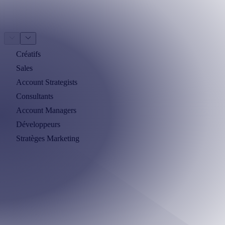
Créatifs
Sales
Account Strategists
Consultants
Account Managers
Développeurs
Stratèges Marketing