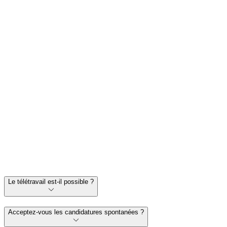
Tout savoir sur
notre politique RH
Le télétravail est-il possible ?
Acceptez-vous les candidatures spontanées ?