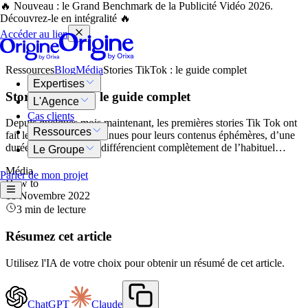
🔥 Nouveau : le Grand Benchmark de la Publicité Vidéo 2026.
Découvrez-le en intégralité 🔥
Accéder au lien
Ressources
Blog
Média
Stories TikTok : le guide complet
Expertises
Stories TikTok : le guide complet
L'Agence
Cas clients
Depuis quelques mois maintenant, les premières stories Tik Tok ont
Ressources
fait leur apparition. Connues pour leurs contenus éphémères, d’une
durée de 24h, elles se différencient complètement de l’habituel…
Le Groupe
Média
Parler de mon projet
How to
18 Novembre 2022
3 min de lecture
Résumez cet article
Utilisez l'IA de votre choix pour obtenir un résumé de cet article.
ChatGPT
Claude