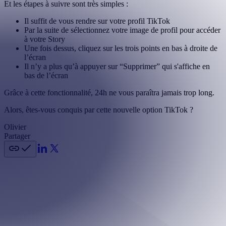
Et les étapes à suivre sont très simples :
Il suffit de vous rendre sur votre profil TikTok
Par la suite de sélectionnez votre image de profil pour accéder
à votre Story
Une fois dessus, cliquez sur les trois points en bas à droite de
l’écran
Il n’y a plus qu’à appuyer sur “Supprimer” qui s'affiche en
bas de l’écran
Grâce à cette fonctionnalité, 24h ne vous paraîtra jamais trop long.
Alors, êtes-vous conquis par cette nouvelle option TikTok ?
Olivier
Partager