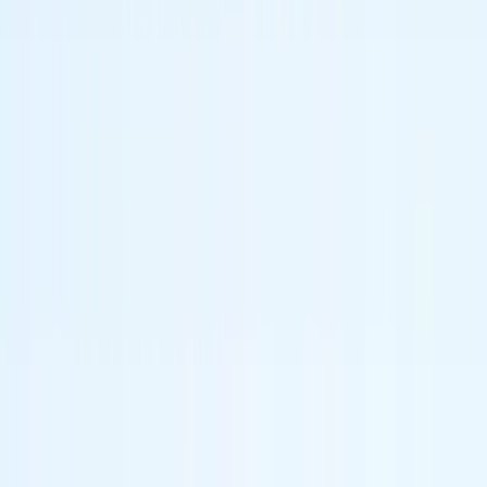
qui font réellement la différence sur les moteurs de recherche.
Attirez un trafic qualifié
Chaque optimisation est pensée pour faire entrer
les bons
internautes sur votre site e-commerce
: ceux qui achètent.
Dominez les réponses
Décuplez vos ventes